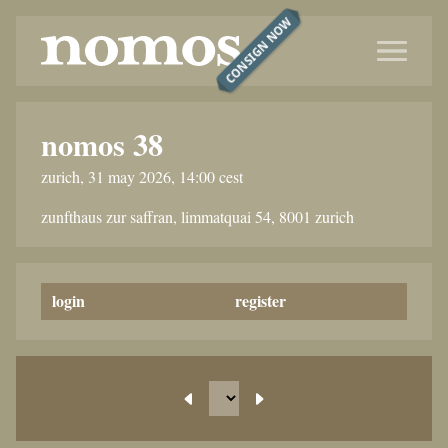
CONSIGN NOW
nomos 38
zurich, 31 may 2026, 14:00 cest
zunfthaus zur saffran, limmatquai 54, 8001 zurich
login
register